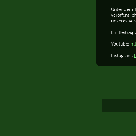
Unter dem T
veröffentlic
unseres Ver
Ein Beitrag 
Youtube:
ht
Instagram: