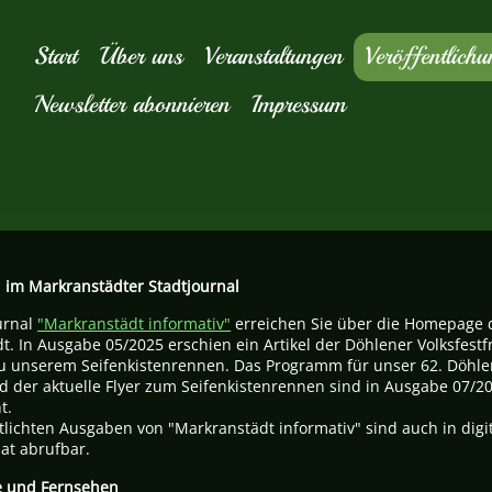
Start
Über uns
Veranstaltungen
Veröffentlich
Newsletter abonnieren
Impressum
l im Markranstädter Stadtjournal
urnal
"Markranstädt informativ"
erreichen Sie über die Homepage 
t. In Ausgabe 05/2025 erschien ein Artikel der Döhlener Volksfest
zu unserem Seifenkistenrennen. Das Programm für unser 62. Döhle
nd der aktuelle Flyer zum Seifenkistenrennen sind in Ausgabe 07/2
t.
ntlichten Ausgaben von "Markranstädt informativ" sind auch in digi
at abrufbar.
e und Fernsehen