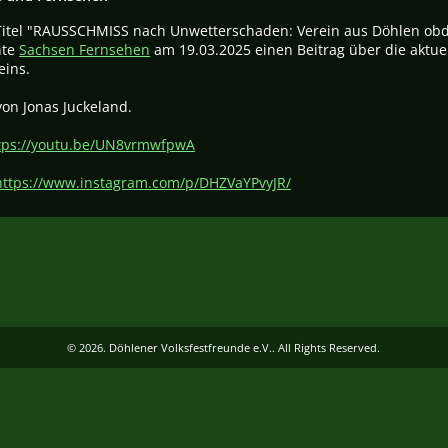
itel "RAUSSCHMISS nach Unwetterschaden: Verein aus Döhlen obd
hte
Sachsen Fernsehen
am 19.03.2025 einen Beitrag über die aktuel
eins.
von Jonas Juckeland.
tps://youtu.be/UN8vrmwfpwA
https://www.instagram.com/p/DHZVaYPvyJR/
© 2026. Döhlener Volksfestfreunde e.V.. All Rights Reserved.