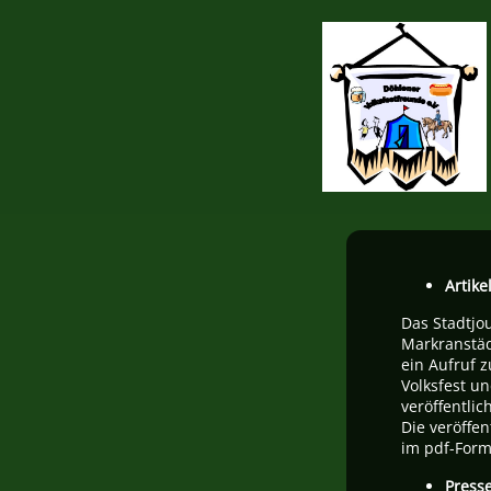
Artike
Das Stadtjo
Markranstäd
ein Aufruf 
Volksfest u
veröffentlich
Die veröffe
im pdf-Form
Press