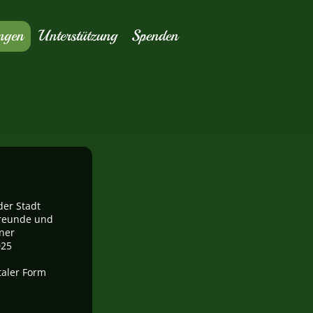
ungen
Unterstützung
Spenden
der Stadt
freunde und
ner
025
taler Form